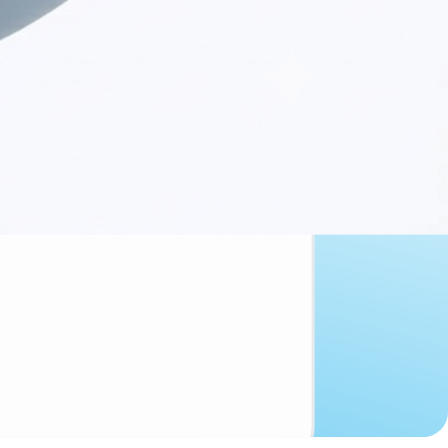
: ГБДФЛ, ГБДЮЛ, БМГ и другие источники. Помогает