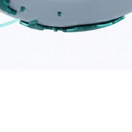
ЭЦП, WhatsApp, EgovMobile и EgovBusiness.
ческих компаний через государственные базы и реестры
 оформление документов.
нтов для экономии времени команды.
к редактированию в любое время.