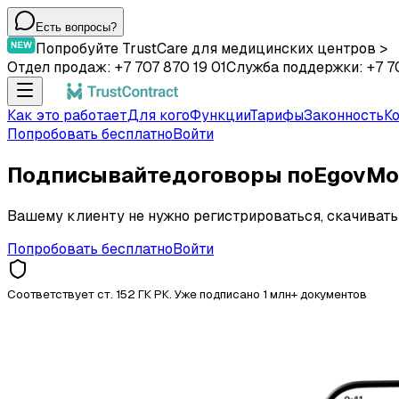
Есть вопросы?
Попробуйте TrustCare для медицинских центров >
Отдел продаж: +7 707 870 19 01
Служба поддержки: +7 7
Как это работает
Для кого
Функции
Тарифы
Законность
К
Попробовать бесплатно
Войти
Подписывайте
договоры по
EgovMo
Вашему клиенту не нужно регистрироваться, скачиват
Попробовать бесплатно
Войти
Соответствует ст. 152 ГК РК. Уже подписано 1 млн+ документов