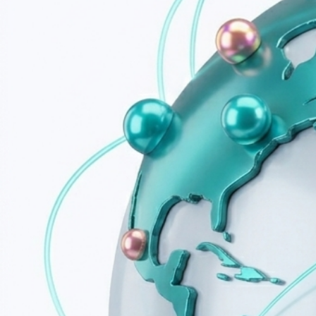
Подписываете
Обе стороны подтверждают подпись одноразовым кодом
Отрасли
Кому подойдёт
решение
Образование
Туризм
Договоры обучения, согласия
Договоры туристических услуг, путевк
Образование
Избавьтесь от бумажной рутины в сезон набора, когда 
быстро отправлять документы студентам и родителям, п
курсам.