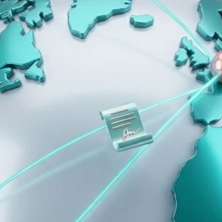
. Договор обретает силу.
Автосалоны и дилеры
Аренда и Риелторы
и
Быстрое оформление сделок
Договоры аренды, акты осмотра
По
нужно массово подписывать договоры обучения, согласия 
олучать подпись онлайн и хранить всё в едином архиве.