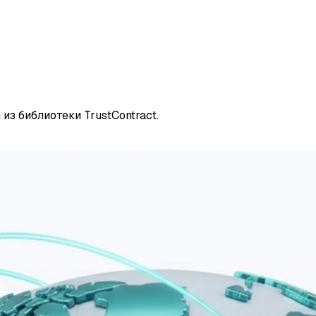
из библиотеки TrustContract.
 e-mail — без регистрации.