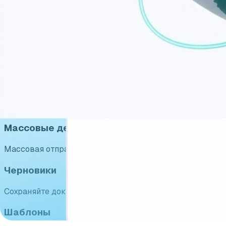
Подписывайте договоры
Подписание документов любым удобным способом: SMS, 
Проверяйте контрагентов
Автоматическая проверка физических лиц, ИП и юриди
снизить риски, исключить ошибки в данных и ускорить
Проверить контрагентов
›
Массовые действия
Массовая отправка, подписание и расторжение докуме
Черновики
Сохраняйте документы в черновиках и возвращайтесь 
Шаблоны