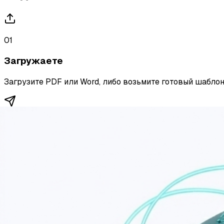
01
Загружаете
Загрузите PDF или Word, либо возьмите готовый шаблон 
02
Отправляете
Вторая сторона получает ссылку на договор по СМС или
03