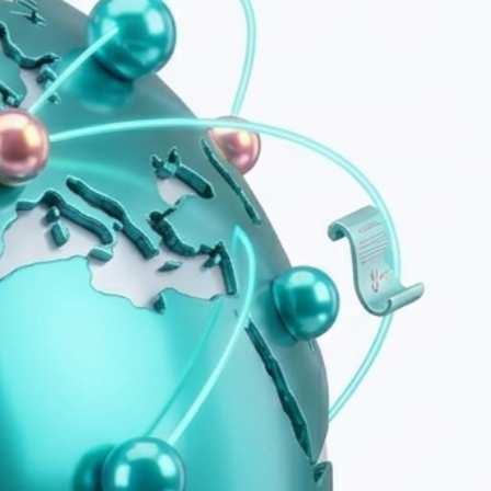
B2B-услуги
ставка, услуги, счета и многое другое
родителей и другие документы. TrustContract помогает
 Подходит школам, образовательным центрам и онлайн-